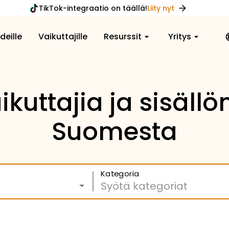
TikTok-integraatio on täällä!
Liity nyt
deille
Vaikuttajille
Resurssit
Yritys
kuttajia ja sisällö
Suomesta
Kategoria