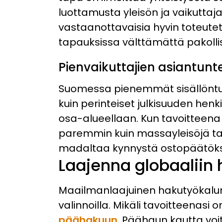
luottamusta yleisön ja vaikuttajan
vastaanottavaisia hyvin toteutetuil
tapauksissa välttämättä pakolli
Pienvaikuttajien asiantunt
Suomessa pienemmät sisällöntuo
kuin perinteiset julkisuuden henk
osa-alueellaan. Kun tavoitteena 
paremmin kuin massayleisöjä tav
madaltaa kynnystä ostopäätöksee
Laajenna globaaliin
Maailmanlaajuinen hakutyökalum
valinnoilla. Mikäli tavoitteenasi 
päähakuun
. Päähaun kautta voi