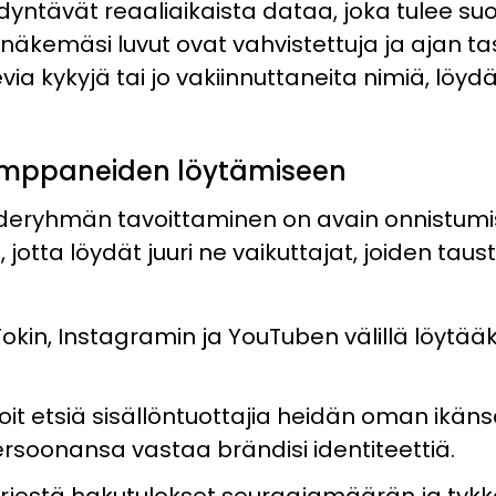
ntävät reaaliaikaista dataa, joka tulee su
äkemäsi luvut ovat vahvistettuja ja ajan tasal
via kykyjä tai jo vakiinnuttaneita nimiä, lö
kumppaneiden löytämiseen
eryhmän tavoittaminen on avain onnistumis
jotta löydät juuri ne vaikuttajat, joiden taus
okin, Instagramin ja YouTuben välillä löytääks
oit etsiä sisällöntuottajia heidän oman ikän
ersoonansa vastaa brändisi identiteettiä.
rjestä hakutulokset seuraajamäärän ja ty