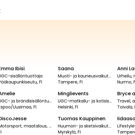
t
1.6
t
64
79
Emma Ibisi
Saana
Anni L
PRO
PRO
UGC-sisällöntuottaja
Muoti- ja kauneusvaikuttaja
776
204
218
Pääkaupunkiseutu
,
FI
Tampere
,
FI
Nurmo
,
Amelie
Minglievents
Bryce a
PRO
PRO
UGC- ja brändisisällöntuottaja
UGC-matkailu- ja kotisisällöntuottaja
14
t
37.9
t
41
Espoo/Uusimaa
,
FI
Helsinki
,
FI
Toivala
,
DiscoJesse
Tuomas Kauppinen
Iidaaso
PRO
PRO
Motorsport, maatalous, salikontentti
Huumori- ja sketsivaikuttaja Korroosio Comedysta.
Lifestyl
I
Myrskylä
,
FI
Tamper