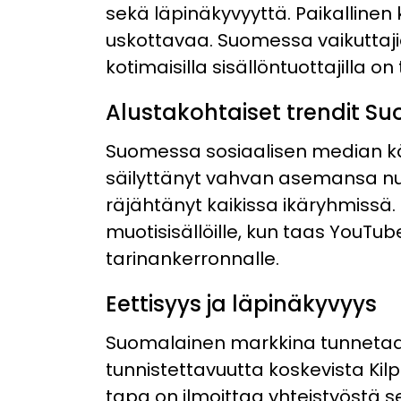
sekä läpinäkyvyyttä. Paikallinen k
uskottavaa. Suomessa vaikuttaji
kotimaisilla sisällöntuottajilla on 
Alustakohtaiset trendit S
Suomessa sosiaalisen median kä
säilyttänyt vahvan asemansa nu
räjähtänyt kaikissa ikäryhmissä
muotisisällöille, kun taas YouTub
tarinankerronnalle.
Eettisyys ja läpinäkyvyys
Suomalainen markkina tunnetaan 
tunnistettavuutta koskevista Kilpa
tapa on ilmoittaa yhteistyöstä s