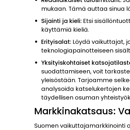
mukaan. Tämä auttaa sinua lö
Sijainti ja kieli
:
Etsi sisällöntuo
käyttämiä kieliä.
Erityisalat
:
Löydä vaikuttajat, j
teknologiapainotteiseen sisäl
Yksityiskohtaiset katsojatilast
suodattamiseen, voit tarkaste
yleisöstään. Tarjoamme selke
analysoida katselukertojen ke
täydellisen osuman yhteistyö
Markkinakatsaus: Va
Suomen vaikuttajamarkkinointi on