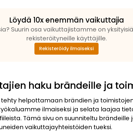
Löydä 10x enemmän vaikuttajia
sia? Suurin osa vaikuttajistamme on yksityisi
rekisteröityneille käyttäjille.
Rekisteröidy ilmaiseksi
ajien haku brändeille ja toim
tehty helpottamaan brändien ja toimistojen 
työkaluamme ilmaiseksi ja selata laajaa tie
ileista. Tämä sivu on suunniteltu brändeille ja
uneiden vaikuttajayhteistöiden tueksi.