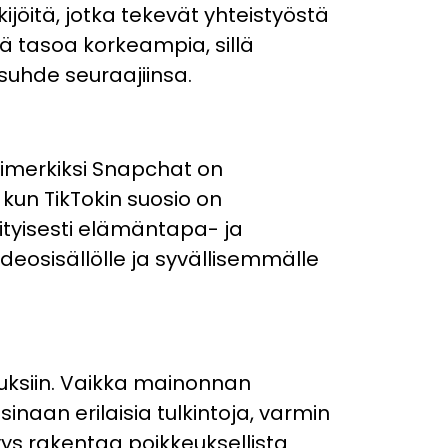
kijöitä, jotka tekevät yhteistyöstä
ä tasoa korkeampia, sillä
n suhde seuraajiinsa.
imerkiksi Snapchat on
un TikTokin suosio on
ityisesti elämäntapa- ja
deosisällölle ja syvällisemmälle
uksiin. Vaikka mainonnan
sinaan erilaisia tulkintoja, varmin
yys rakentaa poikkeuksellista