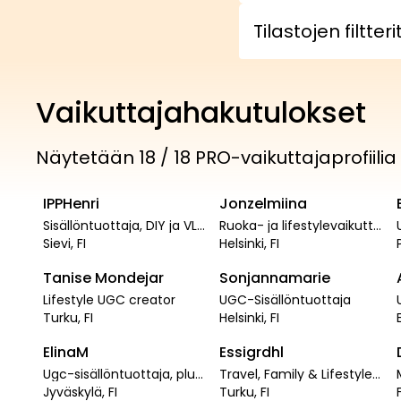
Tilastojen filtteri
Vaikuttajahakutulokset
Näytetään 18 / 18 PRO-vaikuttajaprofiilia
3.3
t
4
t
IPPHenri
Jonzelmiina
PRO
PRO
Sisällöntuottaja, DIY ja VLOG sisältö
Ruoka- ja lifestylevaikuttaja.
19
1.4
t
Sievi
,
FI
Helsinki
,
FI
Tanise Mondejar
Sonjannamarie
PRO
PRO
Lifestyle UGC creator
UGC-Sisällöntuottaja
1.3
t
1.5
t
Turku
,
FI
Helsinki
,
FI
ElinaM
Essigrdhl
PRO
PRO
Ugc-sisällöntuottaja, plusmalli, paraurheilija
Travel, Family & Lifestyle Creator
Jyväskylä
,
FI
Turku
,
FI
F