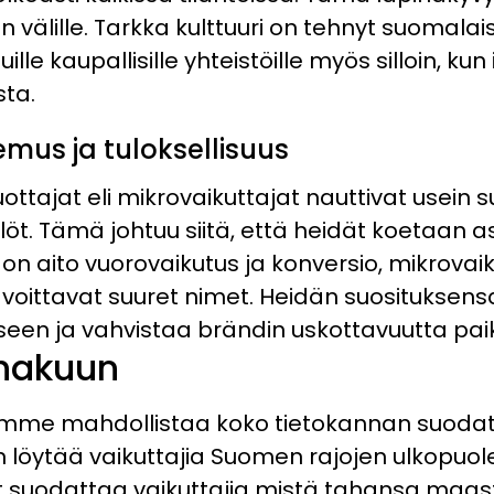
 välille. Tarkka kulttuuri on tehnyt suomalais
le kaupallisille yhteistöille myös silloin, kun 
sta.
emus ja tuloksellisuus
ttajat eli mikrovaikuttajat nauttivat usei
ilöt. Tämä johtuu siitä, että heidät koetaan a
on aito vuorovaikutus ja konversio, mikrovaik
oittavat suuret nimet. Heidän suosituksensa
n ja vahvistaa brändin uskottavuutta paika
 hakuun
me mahdollistaa koko tietokannan suodatta
on löytää vaikuttajia Suomen rajojen ulkopuolel
t suodattaa vaikuttajia mistä tahansa maasta