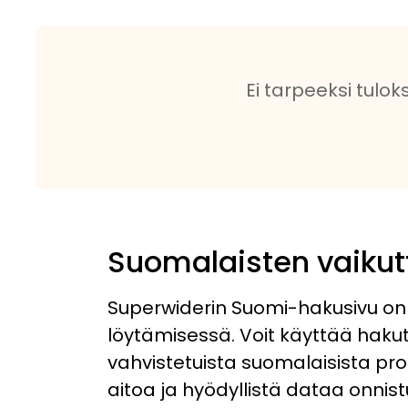
Ei tarpeeksi tulok
Suomalaisten vaikutt
Superwiderin Suomi-hakusivu on 
löytämisessä. Voit käyttää haku
vahvistetuista suomalaisista profi
aitoa ja hyödyllistä dataa onnist