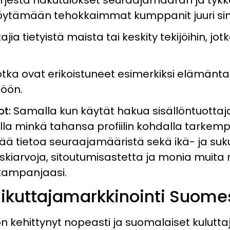
ytämään tehokkaimmat kumppanit juuri sinun
ttajia tietyistä maista tai keskity tekijöihin,
otka ovat erikoistuneet esimerkiksi elämäntap
töön.
ot
:
Samalla kun käytät hakua sisällöntuottaj
lla minkä tahansa profiilin kohdalla tarkem
ää tietoa seuraajamääristä sekä ikä- ja su
skiarvoja, sitoutumisastetta ja monia muita 
kampanjaasi.
ikuttajamarkkinointi Suom
 kehittynyt nopeasti ja suomalaiset kuluttaja