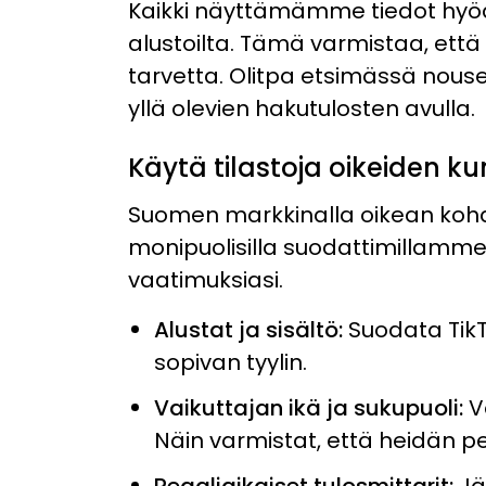
Kaikki näyttämämme tiedot hyödy
alustoilta. Tämä varmistaa, että n
tarvetta. Olitpa etsimässä nouse
yllä olevien hakutulosten avulla.
Käytä tilastoja oikeiden 
Suomen markkinalla oikean kohd
monipuolisilla suodattimillamme, 
vaatimuksiasi.
Alustat ja sisältö
:
Suodata TikT
sopivan tyylin.
Vaikuttajan ikä ja sukupuoli
:
V
Näin varmistat, että heidän p
Reaaliaikaiset tulosmittarit
:
Jä