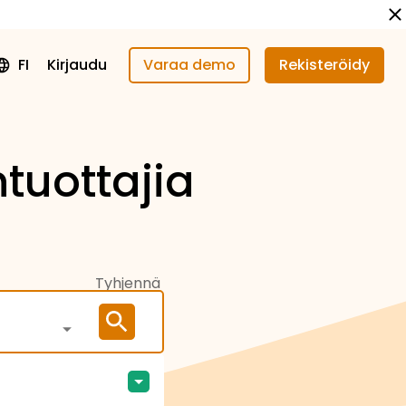
FI
Kirjaudu
Varaa demo
Rekisteröidy
ntuottajia
Tyhjennä