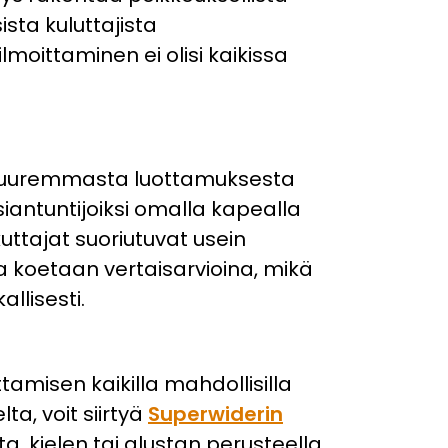
ista kuluttajista
ilmoittaminen ei olisi kaikissa
n suuremmasta luottamuksesta
siantuntijoiksi omalla kapealla
uttajat suoriutuvat usein
 koetaan vertaisarvioina, mikä
llisesti.
misen kaikilla mahdollisilla
ta, voit siirtyä
Superwiderin
, kielen tai alustan perusteella