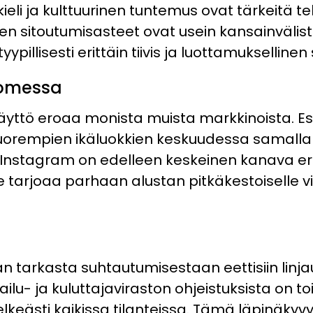
ieli ja kulttuurinen tuntemus ovat tärkeitä te
en sitoutumisasteet ovat usein kansainvälist
tyypillisesti erittäin tiivis ja luottamukselline
uomessa
yttö eroaa monista muista markkinoista. Es
orempien ikäluokkien keskuudessa samalla k
. Instagram on edelleen keskeinen kanava er
e tarjoaa parhaan alustan pitkäkestoiselle vi
tarkasta suhtautumisestaan eettisiin linja
ilu- ja kuluttajaviraston ohjeistuksista on toi
elkeästi kaikissa tilanteissa. Tämä läpinäkyv