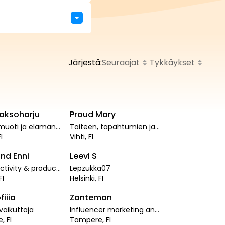
Järjestä
:
Seuraajat
Tykkäykset
158
aaksoharju
Proud Mary
PRO
PRO
Urheilu, muoti ja elämän romantisointi<3
Taiteen, tapahtumien ja musiikin sisällöntuottaja
887
FI
Vihti
,
FI
nd Enni
Leevi S
PRO
PRO
Travel, activity & product UGC
Lepzukka07
1.3
t
FI
Helsinki
,
FI
fiiia
Zanteman
PRO
PRO
evaikuttaja
Influencer marketing and entrepreneurship
e
,
FI
Tampere
,
FI