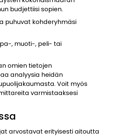
 budjettiisi sopien.
 jotka puhuvat kohderyhmäsi
a-, muoti-, peli- tai
an omien tietojen
paa analyysia heidän
kupuolijakaumasta. Voit myös
mittareita varmistaaksesi
essa
t arvostavat erityisesti aitoutta