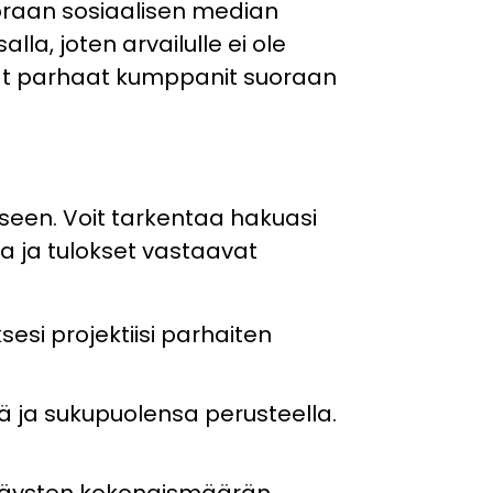
oraan sosiaalisen median
la, joten arvailulle ei ole
ydät parhaat kumppanit suoraan
een. Voit tarkentaa hakuasi
ta ja tulokset vastaavat
esi projektiisi parhaiten
sä ja sukupuolensa perusteella.
kkäysten kokonaismäärän