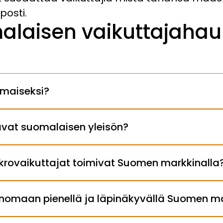
posti.
alaisen vaikuttajahau
lmaiseksi?
tavat suomalaisen yleisön?
ikrovaikuttajat toimivat Suomen markkinalla
menomaan pienellä ja läpinäkyvällä Suomen m