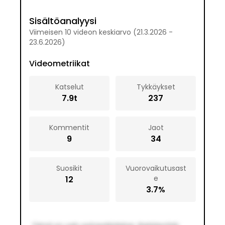
Katsojat sukupuolen mukaan
Sisältöanalyysi
Mies
Viimeisen 10 videon keskiarvo
(
21.3.2026
-
42.0
%
23.6.2026
)
Videometriikat
Nainen
55.0
%
Katselut
Tykkäykset
7.9
t
237
Muu
3.0
%
Kommentit
Jaot
9
34
Katsojat maan mukaan
Suosikit
Vuorovaikutusast
Suomi
40.0
%
e
12
3.7
%
Ruotsi
22.0
%
Norja
12.0
%