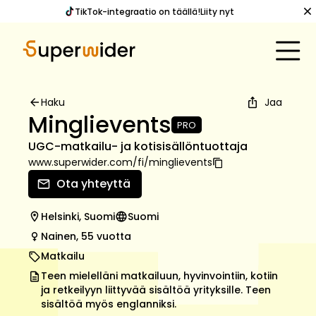
TikTok-integraatio on täällä!
Liity nyt
Haku
Jaa
Minglievents
PRO
UGC-matkailu- ja kotisisällöntuottaja
www.superwider.com
/
fi
/
minglievents
Ota yhteyttä
Helsinki, Suomi
Suomi
Nainen, 55 vuotta
Matkailu
Teen mielelläni matkailuun, hyvinvointiin, kotiin
ja retkeilyyn liittyvää sisältöä yrityksille. Teen
sisältöä myös englanniksi.