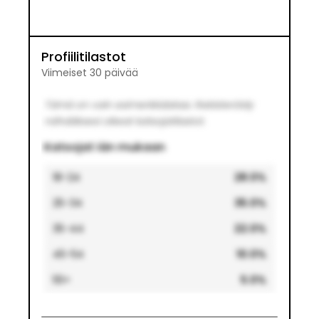
Profiilitilastot
Viimeiset 30 päivää
Tämä on vain esimerkkidataa. Rekisteröidy
nähdäksesi oikeat katsojatilastot.
Katsojat iän mukaan
18-24
28.0
%
25-34
35.0
%
35-44
22.0
%
45-54
10.0
%
55+
5.0
%