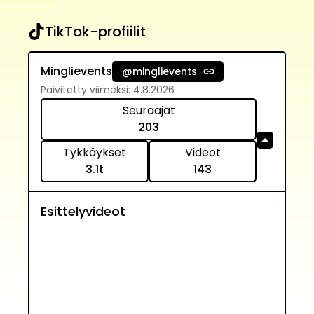
TikTok-profiilit
Minglievents
@
minglievents
Päivitetty viimeksi
:
4.8.2026
Seuraajat
203
Tykkäykset
Videot
3.1
t
143
Esittelyvideot