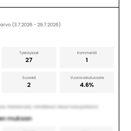
iarvo
(
3.7.2026
-
29.7.2026
)
Tykkäykset
Kommentit
27
1
Suosikit
Vuorovaikutusaste
2
4.6
%
. Rekisteröidy nähdäksesi oikeat katsojatilastot.
len mukaan