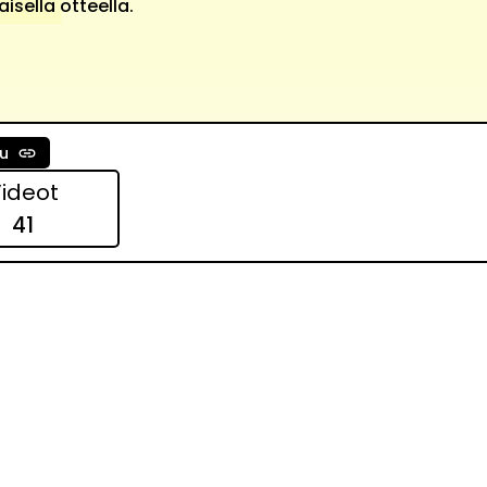
sella otteella.
u
ideot
41