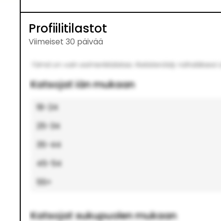
Profiilitilastot
Viimeiset 30 päivää
Tämä on vain esimerkkidataa. Rekisteröidy nähdäksesi oi
Katsojat iän mukaan
18-24
25-34
35-44
45-54
55+
Katsojat sukupuolen mukaan