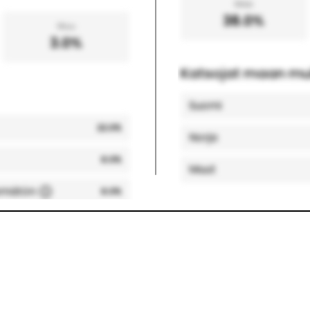
Mies
38.0
%
Muu
3.0
%
Katsojat maan m
Suomi
22.0
%
Norja
8.0
%
Muut
emätön
8.0
%
Katsojien top-kau
Helsinki, Suomi
Suomi
10.0
%
Espoo, Suomi
10.0
%