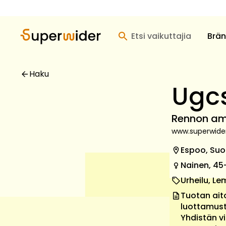
Etsi vaikuttajia
Brän
Haku
Ugc
Rennon am
www.superwide
Espoo, Su
Nainen, 45
Urheilu, Le
Tuotan ait
luottamust
Yhdistän v