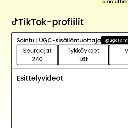
ammattimai
TikTok-profiilit
Sointu | UGC-sisällöntuottaja
@
ugcsoint
Seuraajat
Tykkäykset
V
240
1.6
t
Esittelyvideot