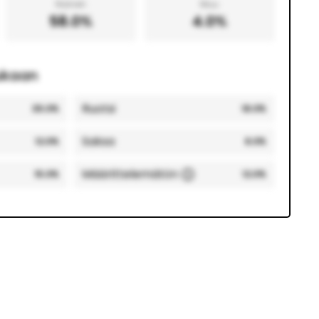
Nainen
Muu
58.0
%
4.0
%
ukaan
Ruotsi
35.0
%
18.0
%
Saksa
12.0
%
8.0
%
Määrittelemätön
15.0
%
12.0
%
pungit
Tampere, Suomi
22.0
%
10.0
%
Stockholm, Ruotsi
8.0
%
10.0
%