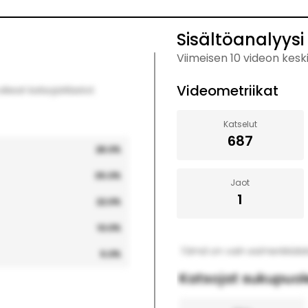
Sisältöanalyysi
Viimeisen 10 videon kesk
Videometriikat
keat katsojatilastot.
Katselut
687
28.0
%
35.0
%
Jaot
1
22.0
%
10.0
%
Tämä on vain esimerkkidataa
5.0
%
Katsojat sukupuo