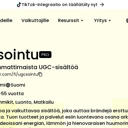
TikTok-integraatio on täällä!
Liity nyt
deille
Vaikuttajille
Resurssit
Yritys
sointu
PRO
mattimaista UGC-sisältöä
r.com
/
fi
/
ugcsointu
omi
Suomi
-55 vuotta
mmikit, Luonto, Matkailu
oa ja vaikuttavaa sisältöä, joka auttaa brändejä ero
a. Tuon tuotteet ja palvelut esiin luontevana osana a
ideoissani energian, lämmön ja hienovaraisen huumorin