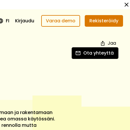
FI
Kirjaudu
Varaa demo
Rekisteröidy
Jaa
Ota yhteyttä
ttumaan ja rakentamaan
rkea omassa käytössäni.
 rennolla mutta