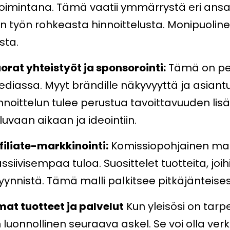
etoimintana. Tämä vaatii ymmärrystä eri ansai
 työn rohkeasta hinnoittelusta. Monipuolinen 
sta.
orat yhteistyöt ja sponsorointi:
Tämä on per
diassa. Myyt brändille näkyvyyttä ja asiantu
nnoittelun tulee perustua tavoittavuuden lis
luvaan aikaan ja ideointiin.
filiate-markkinointi:
Komissiopohjainen mal
ssiivisempaa tuloa. Suosittelet tuotteita, joih
ynnistä. Tämä malli palkitsee pitkäjänteis
at tuotteet ja palvelut
Kun yleisösi on tarp
 luonnollinen seuraava askel. Se voi olla verkk