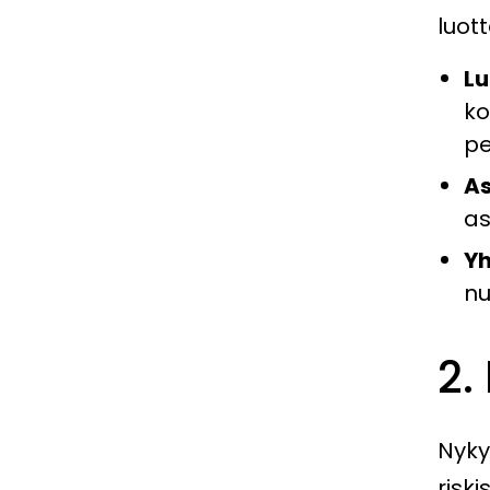
luot
Lu
ko
pe
As
as
Yh
nu
2.
Nyky
riski