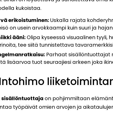
todella kukoistaa.
vä erikoistuminen:
Uskalla rajata kohderyhmäs
eisö on usein arvokkaampi kuin suuri ja haj
iikki ääni:
Olipa kyseessä visuaalinen tyyli, 
rinoita, tee siitä tunnistettava tavaramerkkisi
gelmanratkaisu:
Parhaat sisällöntuottajat 
tä lisäarvoa tuot seuraajiesi arkeen joka ikin
 Intohimo liiketoiminta
i
sisällöntuottaja
on pohjimmiltaan elämänta
ntaa työpäivät omien arvojen ja aikataulujen