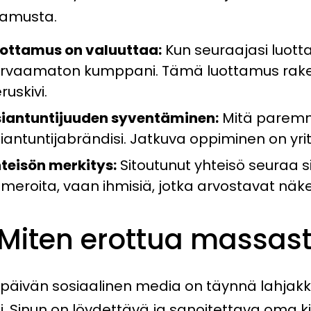
tamusta.
ottamus on valuuttaa:
Kun seuraajasi luottav
rvaamaton kumppani. Tämä luottamus rakentu
ruskivi.
iantuntijuuden syventäminen:
Mitä paremmi
iantuntijabrändisi. Jatkuva oppiminen on yri
teisön merkitys:
Sitoutunut yhteisö seuraa si
meroita, vaan ihmisiä, jotka arvostavat näk
 Miten erottua massas
päivän sosiaalinen media on täynnä lahjakkait
si. Sinun on löydettävä ja sanoitettava oma ki