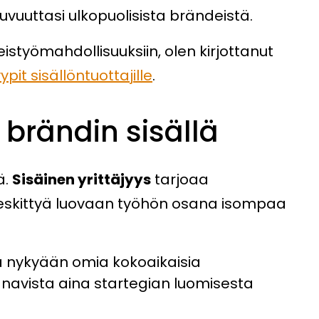
uvuuttasi ulkopuolisista brändeistä.
styömahdollisuuksiin, olen kirjottanut
pit sisällöntuottajille
.
brändin sisällä
ä.
Sisäinen yrittäjyys
tarjoaa
t keskittyä luovaan työhön osana isompaa
a nykyään omia kokoaikaisia
navista aina startegian luomisesta