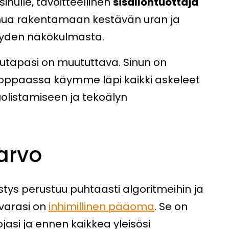
sinulle, tavoitteellinen
sisällöntuottaja
inua rakentamaan kestävän uran ja
yyden näkökulmasta.
elutapasi on muututtava. Sinun on
 oppaassa käymme läpi kaikki askeleet
olistamiseen ja tekoälyn
 arvo
ys perustuu puhtaasti algoritmeihin ja
avarasi on
inhimillinen pääoma
. Se on
ojasi ja ennen kaikkea yleisösi