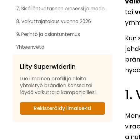
vaik
7. Sisällöntuotannon prosessi ja modernit työkalut
tai
v
8. Vaikuttajatalous vuonna 2026
ymmä
9. Perintö ja asiantuntemus
Kun 
Yhteenveto
johd
brän
Liity Superwideriin
hyöd
Luo ilmainen profiili ja aloita
yhteistyö brändien kanssa tai
1.
löydä vaikuttajia kampanjoillesi.
Rekisteröidy ilmaiseksi
Mone
vira
ainu