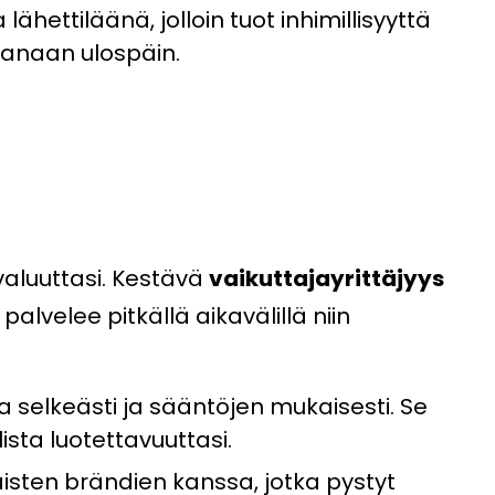
 lähettiläänä, jolloin tuot inhimillisyyttä
ijanaan ulospäin.
aluuttasi. Kestävä
vaikuttajayrittäjyys
palvelee pitkällä aikavälillä niin
a selkeästi ja sääntöjen mukaisesti. Se
ista luotettavuuttasi.
aisten brändien kanssa, jotka pystyt