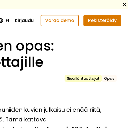
FI
Kirjaudu
Varaa demo
Rekisteröidy
en opas:
tajille
Sisällöntuottajat
Opas
iiden kuvien julkaisu ei enää riitä,
tä. Tämä kattava