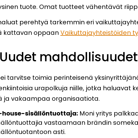
ysinen tuote. Omat tuotteet vähentävät riipp
haluat perehtyä tarkemmin eri vaikuttajayhtei
tä kattavan oppaan
Vaikuttajayhteistöiden tyy
 Uudet mahdollisuudet 
 ei tarvitse toimia perinteisenä yksinyrittäjän
enkiintoisia urapolkuja niille, jotka haluava
iä ja vakaampaa organisaatiota.
-house-sisällöntuottaja:
Moni yritys palkka
sällöntuottajia vastaamaan brändin someka
sällöntuotantoon asti.