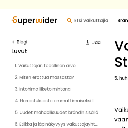
Etsi vaikuttajia
Brän
V
Blogi
Jaa
Luvut
St
1. Vaikuttajan todellinen arvo
2. Miten erottua massasta?
5. huh
3. Intohimo liiketoimintana
4. Harrastuksesta ammattimaiseksi toimijaksi
Vaik
5. Uudet mahdollisuudet brändin sisällä
vaan
6. Etiikka ja läpinäkyvyys vaikuttajayhteistöissä