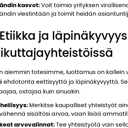
ändin kasvot:
Voit toimia yrityksen virallisena
ändin viestintään ja toimit heidän asiantunt
 Etiikka ja läpinäkyvyys
ikuttajayhteistöissä
n aiemmin totesimme, luottamus on kallein v
i ehdotonta eettisyyttä ja läpinäkyvyyttä. Se 
aajaa, ostajaa kuin sinuakin.
hellisyys:
Merkitse kaupalliset yhteistyöt ain
 vähennä sisältösi arvoa, vaan lisää ammatill
keat arvovalinnat:
Tee yhteistyötä vain sell