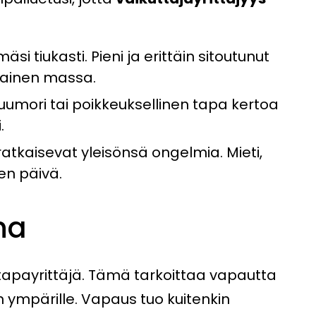
i tiukasti. Pieni ja erittäin sitoutunut
anainen massa.
huumori tai poikkeuksellinen tapa kertoa
.
ratkaisevat yleisönsä ongelmia. Mieti,
en päivä.
na
payrittäjä. Tämä tarkoittaa vapautta
 ympärille. Vapaus tuo kuitenkin