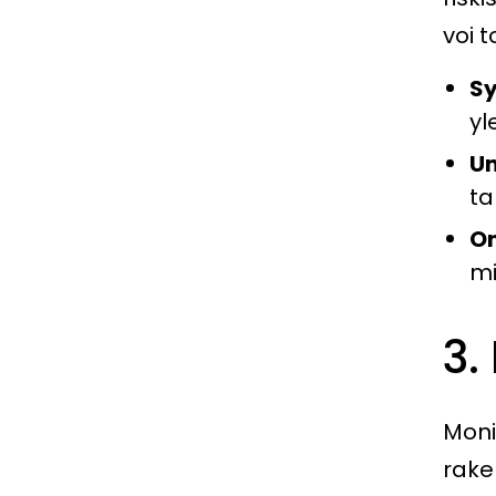
voi 
Sy
yl
Un
ta
On
mi
3.
Mon
rake