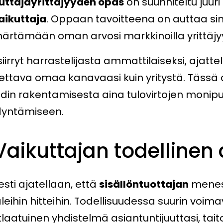
uttajayrittäjyyden opas
on suunniteltu juuri 
aikuttaja
. Oppaan tavoitteena on auttaa s
rtämään oman arvosi markkinoilla yrittäj
siirryt harrastelijasta ammattilaiseksi, ajatt
ettava omaa kanavaasi kuin yritystä. Tässä
din rakentamisesta aina tulovirtojen monipu
yntämiseen.
 Vaikuttajan todellinen
sti ajatellaan, että
sisällöntuottajan
menest
aleihin hitteihin. Todellisuudessa suurin voim
tlaatuinen yhdistelmä asiantuntijuuttasi, tait