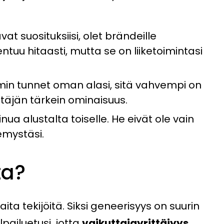
at suosituksiisi, olet brändeille
u hitaasti, mutta se on liiketoimintasi
n tunnet oman alasi, sitä vahvempi on
ttäjän tärkein ominaisuus.
nua alustalta toiselle. He eivät ole vain
emystäsi.
ta?
a tekijöitä. Siksi geneerisyys on suurin
lpailuetusi, jotta
vaikuttajayrittäjyys