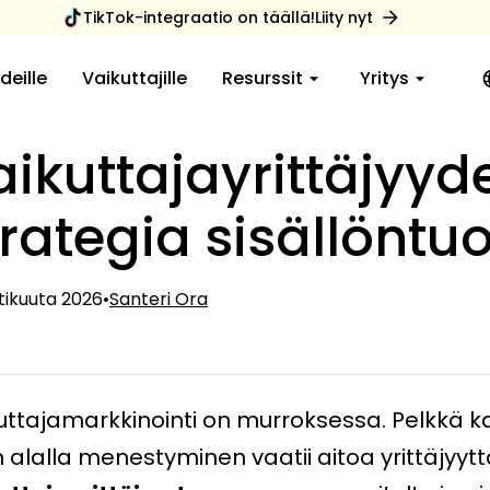
TikTok-integraatio on täällä!
Liity nyt
deille
Vaikuttajille
Resurssit
Yritys
aikuttajayrittäjyyd
rategia sisällöntuot
tikuuta 2026
•
Santeri Ora
uttajamarkkinointi on murroksessa. Pelkkä kaun
 alalla menestyminen vaatii aitoa yrittäjyyt