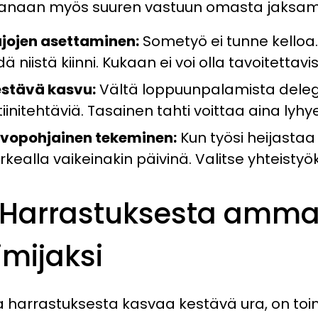
naan myös suuren vastuun omasta jaksami
jojen asettaminen:
Sometyö ei tunne kelloa. 
dä niistä kiinni. Kukaan ei voi olla tavoitett
stävä kasvu:
Vältä loppuunpalamista deleg
tiinitehtäviä. Tasainen tahti voittaa aina lyhye
vopohjainen tekeminen:
Kun työsi heijastaa
rkealla vaikeinakin päivinä. Valitse yhteisty
 Harrastuksesta amma
imijaksi
a harrastuksesta kasvaa kestävä ura, on to