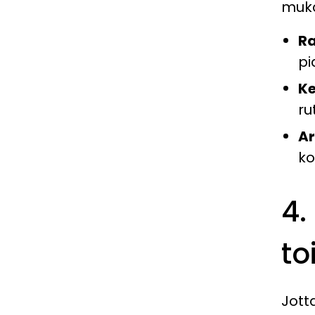
muka
Ra
pi
Ke
ru
Ar
ko
4.
to
Jott