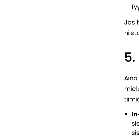
fy
Jos 
niis
5.
Aina
miel
tiim
In
si
si