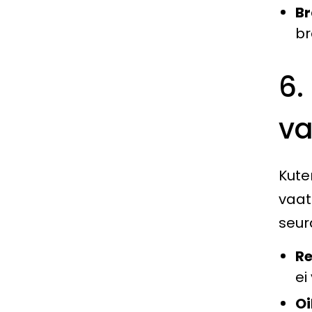
Br
br
6.
va
Kute
vaati
seur
Re
ei
Oi