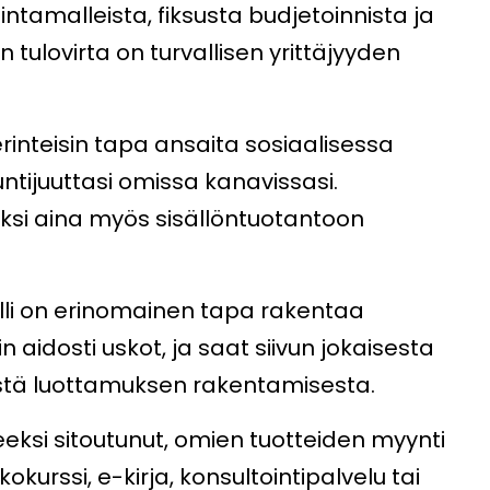
ntamalleista, fiksusta budjetoinnista ja
tulovirta on turvallisen yrittäjyyden
inteisin tapa ansaita sosiaalisessa
ntijuuttasi omissa kanavissasi.
äksi aina myös sisällöntuotantoon
li on erinomainen tapa rakentaa
in aidosti uskot, ja saat siivun jokaisesta
estä luottamuksen rakentamisesta.
eeksi sitoutunut, omien tuotteiden myynti
okurssi, e-kirja, konsultointipalvelu tai