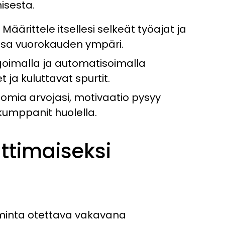
sesta.
Määrittele itsellesi selkeät työajat ja
avissa vuorokauden ympäri.
oimalla ja automatisoimalla
t ja kuluttavat spurtit.
 omia arvojasi, motivaatio pysyy
ökumppanit huolella.
ttimaiseksi
iminta otettava vakavana